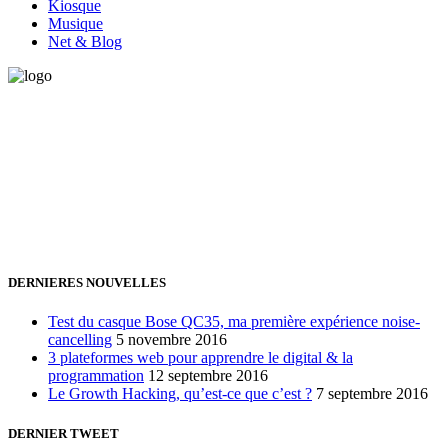
Kiosque
Musique
Net & Blog
Vous avez besoin d'aide pour générer de la croissance ? Parlons-en
ensemble.
+32 491 166 863
Bruxelles, Belgique
24h/24 7j/7 (par mail ;))
DERNIERES NOUVELLES
Test du casque Bose QC35, ma première expérience noise-
cancelling
5 novembre 2016
3 plateformes web pour apprendre le digital & la
programmation
12 septembre 2016
Le Growth Hacking, qu’est-ce que c’est ?
7 septembre 2016
DERNIER TWEET