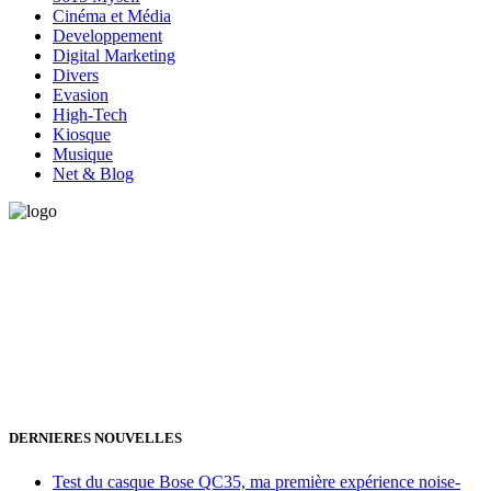
Cinéma et Média
Developpement
Digital Marketing
Divers
Evasion
High-Tech
Kiosque
Musique
Net & Blog
Vous avez besoin d'aide pour générer de la croissance ? Parlons-en
ensemble.
+32 491 166 863
Bruxelles, Belgique
24h/24 7j/7 (par mail ;))
DERNIERES NOUVELLES
Test du casque Bose QC35, ma première expérience noise-