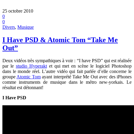
25 octobre 2010
0
0
Divers
,
Musique
I Have PSD & Atomic Tom “Take Me
Out”
Deux vidéos très sympathiques à voir : “I have PSD” qui est réalisée
par le
studio Hyperakt
et qui met en scène le logiciel Photoshop
dans le monde réel. L’autre vidéo qui fait parlée d’elle concerne le
groupe
Atomic Tom
ayant interprété Take Me Out avec des iPhones
comme instruments de musique dans le métro new-yorkais. Le
résultat est détonnant!
I Have PSD