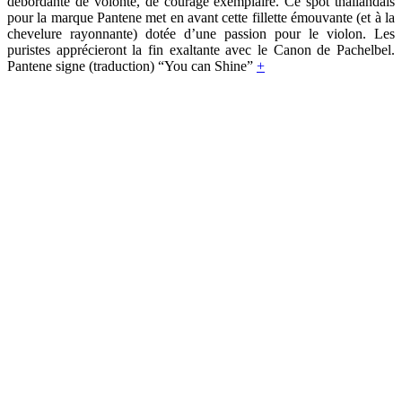
débordante de volonté, de courage exemplaire. Ce spot thaïlandais
pour la marque Pantene met en avant cette fillette émouvante (et à la
chevelure rayonnante) dotée d’une passion pour le violon. Les
puristes apprécieront la fin exaltante avec le Canon de Pachelbel.
Pantene signe (traduction) “You can Shine”
+