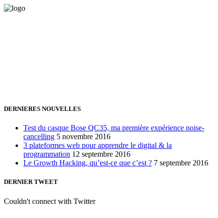
Vous avez besoin d'aide pour générer de la croissance ? Parlons-en
ensemble.
+32 491 166 863
Bruxelles, Belgique
24h/24 7j/7 (par mail ;))
DERNIERES NOUVELLES
Test du casque Bose QC35, ma première expérience noise-
cancelling
5 novembre 2016
3 plateformes web pour apprendre le digital & la
programmation
12 septembre 2016
Le Growth Hacking, qu’est-ce que c’est ?
7 septembre 2016
DERNIER TWEET
Couldn't connect with Twitter