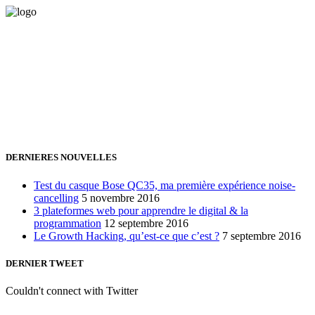
Vous avez besoin d'aide pour générer de la croissance ? Parlons-en
ensemble.
+32 491 166 863
Bruxelles, Belgique
24h/24 7j/7 (par mail ;))
DERNIERES NOUVELLES
Test du casque Bose QC35, ma première expérience noise-
cancelling
5 novembre 2016
3 plateformes web pour apprendre le digital & la
programmation
12 septembre 2016
Le Growth Hacking, qu’est-ce que c’est ?
7 septembre 2016
DERNIER TWEET
Couldn't connect with Twitter