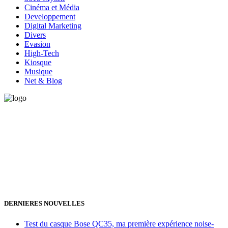
Cinéma et Média
Developpement
Digital Marketing
Divers
Evasion
High-Tech
Kiosque
Musique
Net & Blog
Vous avez besoin d'aide pour générer de la croissance ? Parlons-en
ensemble.
+32 491 166 863
Bruxelles, Belgique
24h/24 7j/7 (par mail ;))
DERNIERES NOUVELLES
Test du casque Bose QC35, ma première expérience noise-