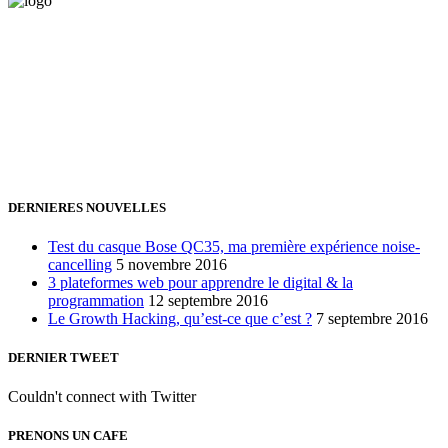
Vous avez besoin d'aide pour générer de la croissance ? Parlons-en
ensemble.
+32 491 166 863
Bruxelles, Belgique
24h/24 7j/7 (par mail ;))
DERNIERES NOUVELLES
Test du casque Bose QC35, ma première expérience noise-
cancelling
5 novembre 2016
3 plateformes web pour apprendre le digital & la
programmation
12 septembre 2016
Le Growth Hacking, qu’est-ce que c’est ?
7 septembre 2016
DERNIER TWEET
Couldn't connect with Twitter
PRENONS UN CAFE