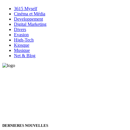
3615 Myself
Cinéma et Média
Developpement
Digital Marketing
Divers
Evasion
High-Tech
Kiosque
Musique
Net & Blog
Vous avez besoin d'aide pour générer de la croissance ? Parlons-en
ensemble.
+32 491 166 863
Bruxelles, Belgique
24h/24 7j/7 (par mail ;))
DERNIERES NOUVELLES