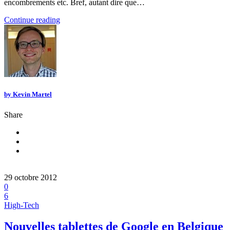
encombrements etc. Bref, autant dire que…
Continue reading
by
Kevin Martel
Share
29 octobre 2012
0
6
High-Tech
Nouvelles tablettes de Google en Belgique