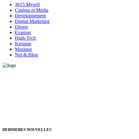
3615 Myself
Cinéma et Média
Developpement
Digital Marketing
Divers
Evasion
High-Tech
Kiosque
Musique
Net & Blog
Vous avez besoin d'aide pour générer de la croissance ? Parlons-en
ensemble.
+32 491 166 863
Bruxelles, Belgique
24h/24 7j/7 (par mail ;))
DERNIERES NOUVELLES