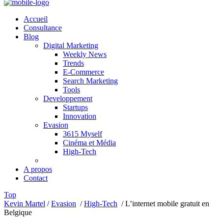
Accueil
Consultance
Blog
Digital Marketing
Weekly News
Trends
E-Commerce
Search Marketing
Tools
Developpement
Startups
Innovation
Evasion
3615 Myself
Cinéma et Média
High-Tech
A propos
Contact
Top
Kevin Martel
/
Evasion
/
High-Tech
/
L’internet mobile gratuit en
Belgique