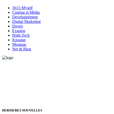
3615 Myself
Cinéma et Média
Developpement
Digital Marketing
Divers
Evasion
High-Tech
Kiosque
Musique
Net & Blog
Vous avez besoin d'aide pour générer de la croissance ? Parlons-en
ensemble.
+32 491 166 863
Bruxelles, Belgique
24h/24 7j/7 (par mail ;))
DERNIERES NOUVELLES