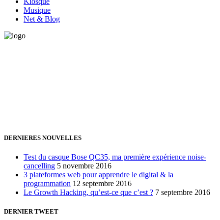
Kiosque
Musique
Net & Blog
Vous avez besoin d'aide pour générer de la croissance ? Parlons-en
ensemble.
+32 491 166 863
Bruxelles, Belgique
24h/24 7j/7 (par mail ;))
DERNIERES NOUVELLES
Test du casque Bose QC35, ma première expérience noise-
cancelling
5 novembre 2016
3 plateformes web pour apprendre le digital & la
programmation
12 septembre 2016
Le Growth Hacking, qu’est-ce que c’est ?
7 septembre 2016
DERNIER TWEET