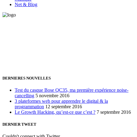
Net & Blog
Vous avez besoin d'aide pour générer de la croissance ? Parlons-en
ensemble.
+32 491 166 863
Bruxelles, Belgique
24h/24 7j/7 (par mail ;))
DERNIERES NOUVELLES
Test du casque Bose QC35, ma première expérience noise-
cancelling
5 novembre 2016
3 plateformes web pour apprendre le digital & la
programmation
12 septembre 2016
Le Growth Hacking, qu’est-ce que c’est ?
7 septembre 2016
DERNIER TWEET
Couldn't connect with Twitter