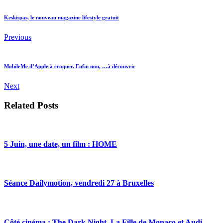
Keskispas, le nouveau magazine lifestyle gratuit
Previous
MobileMe d’Apple à croquer. Enfin non, …à découvrir
Next
Related Posts
5 Juin, une date, un film : HOME
Séance Dailymotion, vendredi 27 à Bruxelles
Côté cinéma : The Dark Night, La Fille de Monaco et Audi