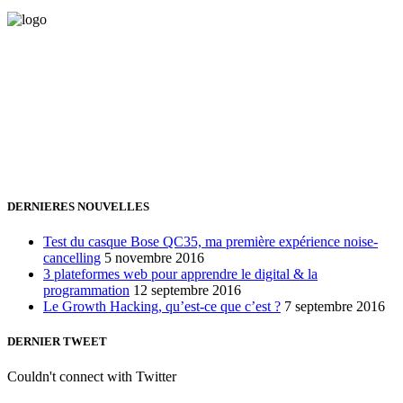
Vous avez besoin d'aide pour générer de la croissance ? Parlons-en
ensemble.
+32 491 166 863
Bruxelles, Belgique
24h/24 7j/7 (par mail ;))
DERNIERES NOUVELLES
Test du casque Bose QC35, ma première expérience noise-
cancelling
5 novembre 2016
3 plateformes web pour apprendre le digital & la
programmation
12 septembre 2016
Le Growth Hacking, qu’est-ce que c’est ?
7 septembre 2016
DERNIER TWEET
Couldn't connect with Twitter