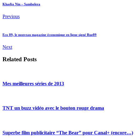
Khadja Nin – Sambolera
Previous
Eco 89, le nouveau magazine économique en ligne signé Rue89
Next
Related Posts
Mes meilleures séries de 2013
TNT un buzz vidéo avec le bouton rouge drama
Superbe film publicitaire “The Bear” pour Canal+ (encore…)