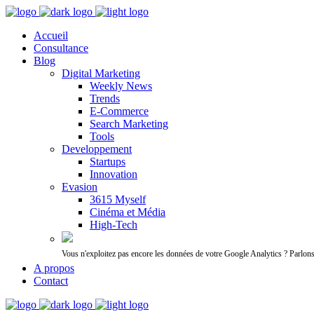
Accueil
Consultance
Blog
Digital Marketing
Weekly News
Trends
E-Commerce
Search Marketing
Tools
Developpement
Startups
Innovation
Evasion
3615 Myself
Cinéma et Média
High-Tech
Vous n'exploitez pas encore les données de votre Google Analytics ? Parlon
A propos
Contact