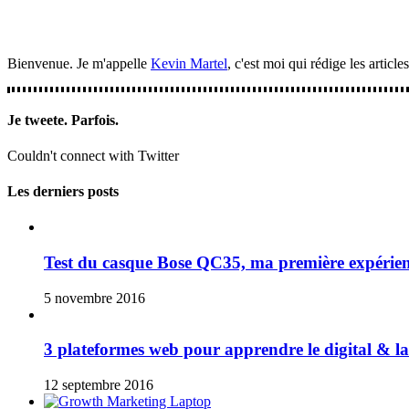
Bienvenue. Je m'appelle
Kevin Martel
, c'est moi qui rédige les arti
Je tweete. Parfois.
Couldn't connect with Twitter
Les derniers posts
Test du casque Bose QC35, ma première expérienc
5 novembre 2016
3 plateformes web pour apprendre le digital & 
12 septembre 2016