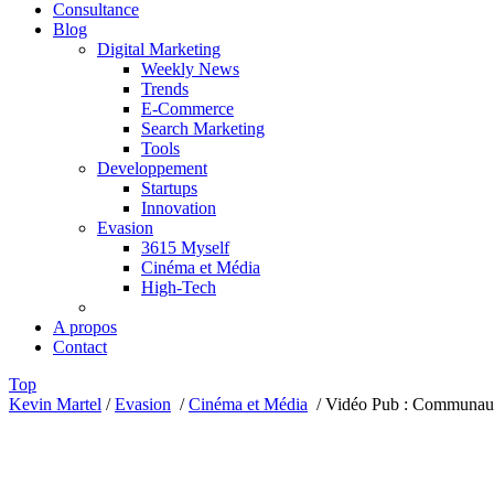
Consultance
Blog
Digital Marketing
Weekly News
Trends
E-Commerce
Search Marketing
Tools
Developpement
Startups
Innovation
Evasion
3615 Myself
Cinéma et Média
High-Tech
A propos
Contact
Top
Kevin Martel
/
Evasion
/
Cinéma et Média
/
Vidéo Pub : Communauté 