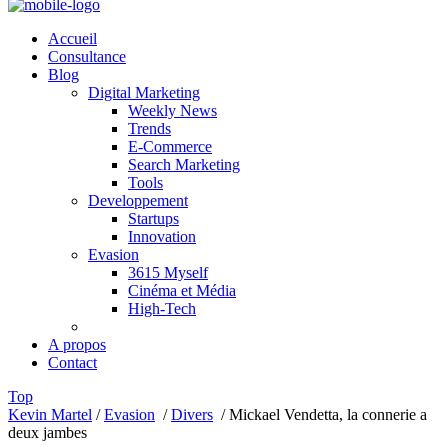
Accueil
Consultance
Blog
Digital Marketing
Weekly News
Trends
E-Commerce
Search Marketing
Tools
Developpement
Startups
Innovation
Evasion
3615 Myself
Cinéma et Média
High-Tech
A propos
Contact
Top
Kevin Martel
/
Evasion
/
Divers
/
Mickael Vendetta, la connerie a
deux jambes