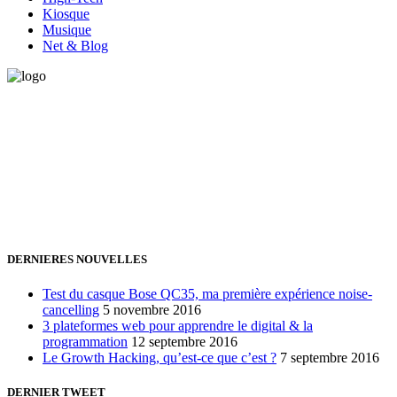
Kiosque
Musique
Net & Blog
Vous avez besoin d'aide pour générer de la croissance ? Parlons-en
ensemble.
+32 491 166 863
Bruxelles, Belgique
24h/24 7j/7 (par mail ;))
DERNIERES NOUVELLES
Test du casque Bose QC35, ma première expérience noise-
cancelling
5 novembre 2016
3 plateformes web pour apprendre le digital & la
programmation
12 septembre 2016
Le Growth Hacking, qu’est-ce que c’est ?
7 septembre 2016
DERNIER TWEET