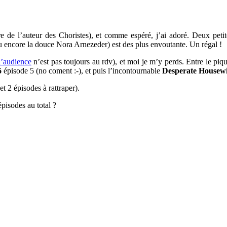
e de l’auteur des Choristes), et comme espéré, j’ai adoré. Deux petit
u encore la douce Nora Arnezeder) est des plus envoutante. Un régal !
l’audience
n’est pas toujours au rdv), et moi je m’y perds. Entre le piq
6
épisode 5 (no coment :-), et puis l’incontournable
Desperate Housewi
et 2 épisodes à rattraper).
pisodes au total ?