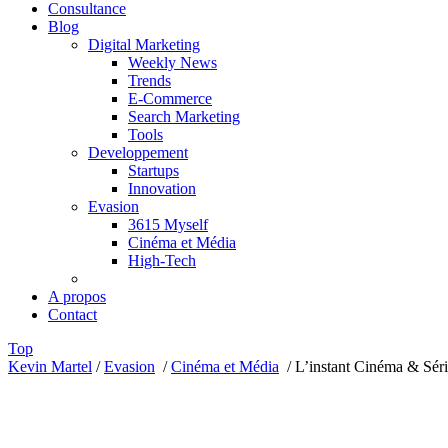
Consultance
Blog
Digital Marketing
Weekly News
Trends
E-Commerce
Search Marketing
Tools
Developpement
Startups
Innovation
Evasion
3615 Myself
Cinéma et Média
High-Tech
A propos
Contact
Top
Kevin Martel
/
Evasion
/
Cinéma et Média
/
L’instant Cinéma & Sér