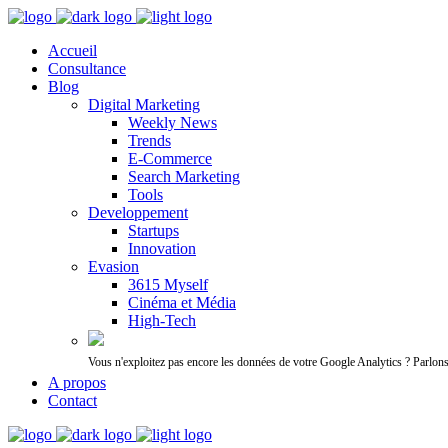
Accueil
Consultance
Blog
Digital Marketing
Weekly News
Trends
E-Commerce
Search Marketing
Tools
Developpement
Startups
Innovation
Evasion
3615 Myself
Cinéma et Média
High-Tech
Vous n'exploitez pas encore les données de votre Google Analytics ? Parlon
A propos
Contact