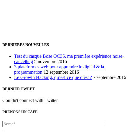
+32 491 166 863
Bruxelles, Belgique
24h/24 7j/7 (par mail ;))
DERNIERES NOUVELLES
Test du casque Bose QC35, ma première expérience noise-
cancelling
5 novembre 2016
3 plateformes web pour apprendre le digital & la
programmation
12 septembre 2016
Le Growth Hacking, qu’est-ce que c’est ?
7 septembre 2016
DERNIER TWEET
Couldn't connect with Twitter
PRENONS UN CAFE