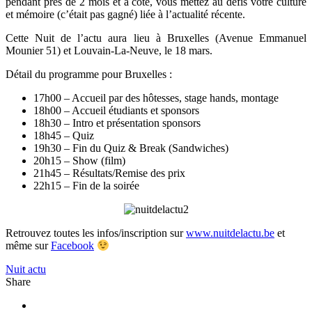
pendant près de 2 mois et à côté, vous mettez au défis votre culture
et mémoire (c’était pas gagné) liée à l’actualité récente.
Cette Nuit de l’actu aura lieu à Bruxelles (Avenue Emmanuel
Mounier 51) et Louvain-La-Neuve, le 18 mars.
Détail du programme pour Bruxelles :
17h00 – Accueil par des hôtesses, stage hands, montage
18h00 – Accueil étudiants et sponsors
18h30 – Intro et présentation sponsors
18h45 – Quiz
19h30 – Fin du Quiz & Break (Sandwiches)
20h15 – Show (film)
21h45 – Résultats/Remise des prix
22h15 – Fin de la soirée
Retrouvez toutes les infos/inscription sur
www.nuitdelactu.be
et
même sur
Facebook
Nuit actu
Share