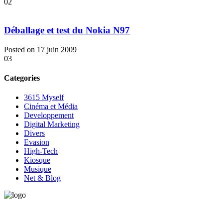
02
Déballage et test du Nokia N97
Posted on 17 juin 2009
03
Categories
3615 Myself
Cinéma et Média
Developpement
Digital Marketing
Divers
Evasion
High-Tech
Kiosque
Musique
Net & Blog
Vous avez besoin d'aide pour générer de la croissance ? Parlons-en
ensemble.