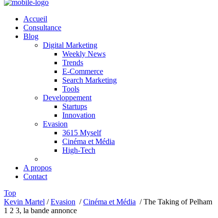
Accueil
Consultance
Blog
Digital Marketing
Weekly News
Trends
E-Commerce
Search Marketing
Tools
Developpement
Startups
Innovation
Evasion
3615 Myself
Cinéma et Média
High-Tech
A propos
Contact
Top
Kevin Martel
/
Evasion
/
Cinéma et Média
/
The Taking of Pelham
1 2 3, la bande annonce