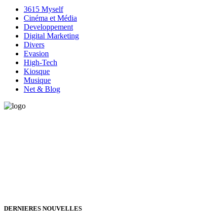
3615 Myself
Cinéma et Média
Developpement
Digital Marketing
Divers
Evasion
High-Tech
Kiosque
Musique
Net & Blog
Vous avez besoin d'aide pour générer de la croissance ? Parlons-en
ensemble.
+32 491 166 863
Bruxelles, Belgique
24h/24 7j/7 (par mail ;))
DERNIERES NOUVELLES