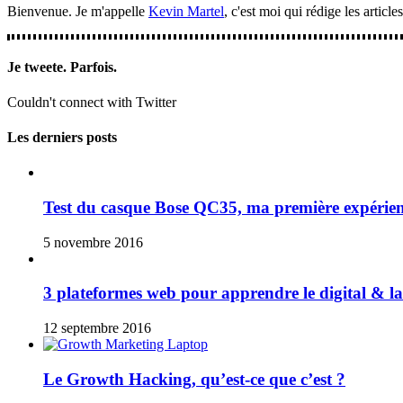
Bienvenue. Je m'appelle
Kevin Martel
, c'est moi qui rédige les arti
Je tweete. Parfois.
Couldn't connect with Twitter
Les derniers posts
Test du casque Bose QC35, ma première expérienc
5 novembre 2016
3 plateformes web pour apprendre le digital & 
12 septembre 2016
Le Growth Hacking, qu’est-ce que c’est ?