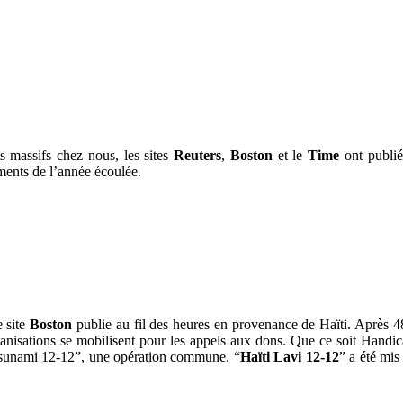
s massifs chez nous, les sites
Reuters
,
Boston
et le
Time
ont publié
ments de l’année écoulée.
e site
Boston
publie au fil des heures en provenance de Haïti. Après 48
anisations se mobilisent pour les appels aux dons. Que ce soit Hand
“Tsunami 12-12”, une opération commune. “
Haïti Lavi 12-12
” a été mi