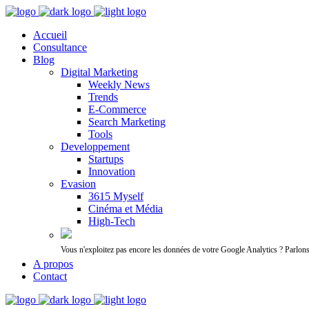
Accueil
Consultance
Blog
Digital Marketing
Weekly News
Trends
E-Commerce
Search Marketing
Tools
Developpement
Startups
Innovation
Evasion
3615 Myself
Cinéma et Média
High-Tech
Vous n'exploitez pas encore les données de votre Google Analytics ? Parlon
A propos
Contact