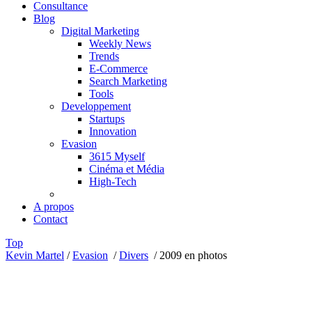
Consultance
Blog
Digital Marketing
Weekly News
Trends
E-Commerce
Search Marketing
Tools
Developpement
Startups
Innovation
Evasion
3615 Myself
Cinéma et Média
High-Tech
A propos
Contact
Top
Kevin Martel
/
Evasion
/
Divers
/
2009 en photos