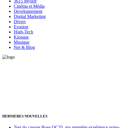
3615 Myself
Cinéma et Média
Developpement
Digital Marketing
Divers
Evasion
High-Tech
Kiosque
Musique
Net & Blog
Vous avez besoin d'aide pour générer de la croissance ? Parlons-en
ensemble.
+32 491 166 863
Bruxelles, Belgique
24h/24 7j/7 (par mail ;))
DERNIERES NOUVELLES
Test du casque Bose QC35, ma première expérience noise-