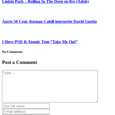
Linkin Park – Rolling In The Deep en live (Adele)
Après 50 Cent, Keenan Cahill interprète David Guetta
I Have PSD & Atomic Tom “Take Me Out”
No Comments
Post a Comment