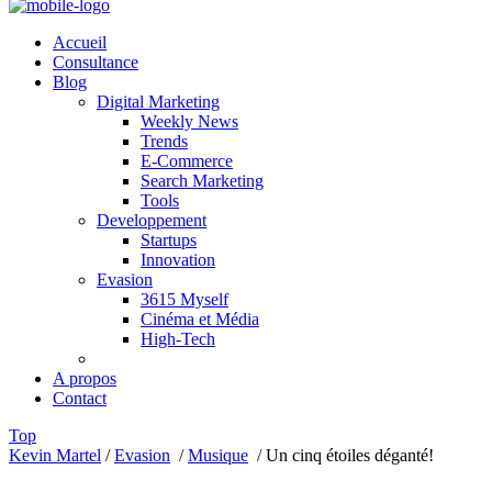
Accueil
Consultance
Blog
Digital Marketing
Weekly News
Trends
E-Commerce
Search Marketing
Tools
Developpement
Startups
Innovation
Evasion
3615 Myself
Cinéma et Média
High-Tech
A propos
Contact
Top
Kevin Martel
/
Evasion
/
Musique
/
Un cinq étoiles déganté!