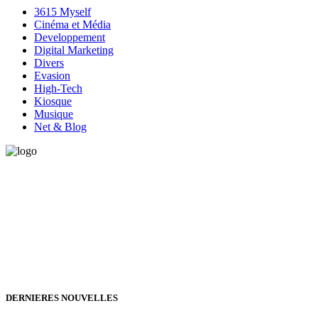
3615 Myself
Cinéma et Média
Developpement
Digital Marketing
Divers
Evasion
High-Tech
Kiosque
Musique
Net & Blog
Vous avez besoin d'aide pour générer de la croissance ? Parlons-en
ensemble.
+32 491 166 863
Bruxelles, Belgique
24h/24 7j/7 (par mail ;))
DERNIERES NOUVELLES