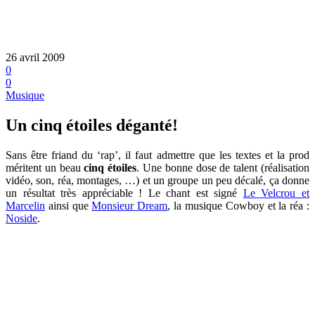
26 avril 2009
0
0
Musique
Un cinq étoiles déganté!
Sans être friand du ‘rap’, il faut admettre que les textes et la prod
méritent un beau
cinq étoiles
. Une bonne dose de talent (réalisation
vidéo, son, réa, montages, …) et un groupe un peu décalé, ça donne
un résultat très appréciable ! Le chant est signé
Le Velcrou et
Marcelin
ainsi que
Monsieur Dream
, la musique Cowboy et la réa :
Noside
.