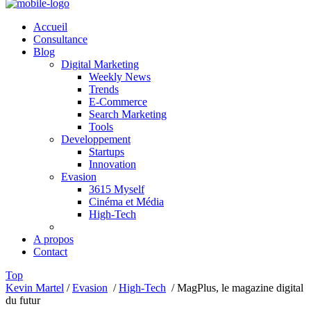
Accueil
Consultance
Blog
Digital Marketing
Weekly News
Trends
E-Commerce
Search Marketing
Tools
Developpement
Startups
Innovation
Evasion
3615 Myself
Cinéma et Média
High-Tech
A propos
Contact
Top
Kevin Martel
/
Evasion
/
High-Tech
/
MagPlus, le magazine digital
du futur