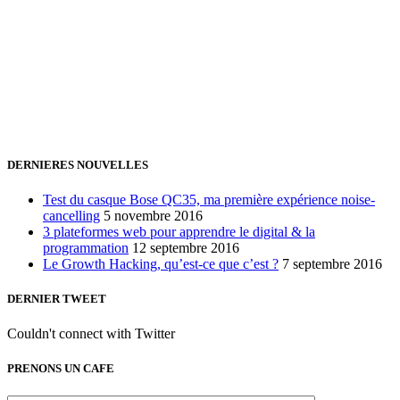
Vous avez besoin d'aide pour générer de la croissance ? Parlons-en
ensemble.
+32 491 166 863
Bruxelles, Belgique
24h/24 7j/7 (par mail ;))
DERNIERES NOUVELLES
Test du casque Bose QC35, ma première expérience noise-
cancelling
5 novembre 2016
3 plateformes web pour apprendre le digital & la
programmation
12 septembre 2016
Le Growth Hacking, qu’est-ce que c’est ?
7 septembre 2016
DERNIER TWEET
Couldn't connect with Twitter
PRENONS UN CAFE