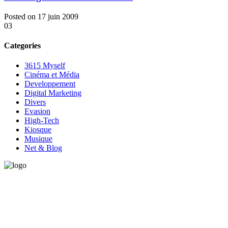
Posted on 17 juin 2009
03
Categories
3615 Myself
Cinéma et Média
Developpement
Digital Marketing
Divers
Evasion
High-Tech
Kiosque
Musique
Net & Blog
Vous avez besoin d'aide pour générer de la croissance ? Parlons-en
ensemble.
+32 491 166 863