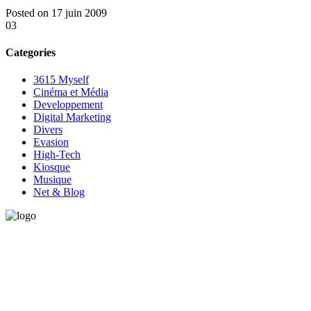
Posted on 17 juin 2009
03
Categories
3615 Myself
Cinéma et Média
Developpement
Digital Marketing
Divers
Evasion
High-Tech
Kiosque
Musique
Net & Blog
Vous avez besoin d'aide pour générer de la croissance ? Parlons-en
ensemble.
+32 491 166 863
Bruxelles, Belgique