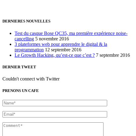
24h/24 7j/7 (par mail ;))
DERNIERES NOUVELLES
Test du casque Bose QC35, ma première expérience noise-
cancelling
5 novembre 2016
3 plateformes web pour apprendre le digital & la
programmation
12 septembre 2016
Le Growth Hacking, qu’est-ce que c’est ?
7 septembre 2016
DERNIER TWEET
Couldn't connect with Twitter
PRENONS UN CAFE