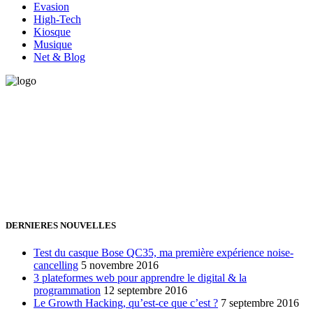
Evasion
High-Tech
Kiosque
Musique
Net & Blog
Vous avez besoin d'aide pour générer de la croissance ? Parlons-en
ensemble.
+32 491 166 863
Bruxelles, Belgique
24h/24 7j/7 (par mail ;))
DERNIERES NOUVELLES
Test du casque Bose QC35, ma première expérience noise-
cancelling
5 novembre 2016
3 plateformes web pour apprendre le digital & la
programmation
12 septembre 2016
Le Growth Hacking, qu’est-ce que c’est ?
7 septembre 2016