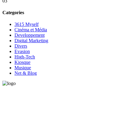
03
Categories
3615 Myself
Cinéma et Média
Developpement
Digital Marketing
Divers
Evasion
High-Tech
Kiosque
Musique
Net & Blog
Vous avez besoin d'aide pour générer de la croissance ? Parlons-en
ensemble.
+32 491 166 863
Bruxelles, Belgique
24h/24 7j/7 (par mail ;))