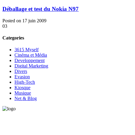
Déballage et test du Nokia N97
Posted on 17 juin 2009
03
Categories
3615 Myself
Cinéma et Média
Developpement
Digital Marketing
Divers
Evasion
High-Tech
Kiosque
Musique
Net & Blog
Vous avez besoin d'aide pour générer de la croissance ? Parlons-en
ensemble.