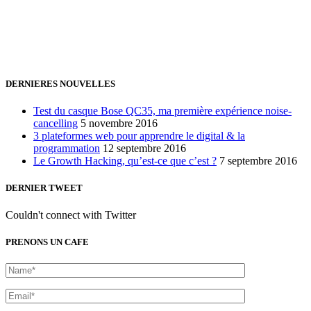
+32 491 166 863
Bruxelles, Belgique
24h/24 7j/7 (par mail ;))
DERNIERES NOUVELLES
Test du casque Bose QC35, ma première expérience noise-
cancelling
5 novembre 2016
3 plateformes web pour apprendre le digital & la
programmation
12 septembre 2016
Le Growth Hacking, qu’est-ce que c’est ?
7 septembre 2016
DERNIER TWEET
Couldn't connect with Twitter
PRENONS UN CAFE