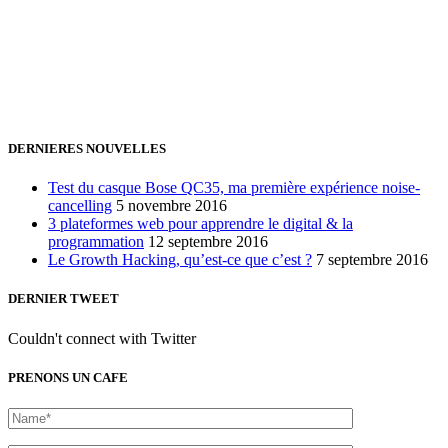
+32 491 166 863
Bruxelles, Belgique
24h/24 7j/7 (par mail ;))
DERNIERES NOUVELLES
Test du casque Bose QC35, ma première expérience noise-
cancelling
5 novembre 2016
3 plateformes web pour apprendre le digital & la
programmation
12 septembre 2016
Le Growth Hacking, qu’est-ce que c’est ?
7 septembre 2016
DERNIER TWEET
Couldn't connect with Twitter
PRENONS UN CAFE