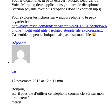
Pour le dictaphone, tu peux essayer : Pocket Recorder ou
Voice Morpher, deux applications gratuites de dictaphone
(version payante avec plus d’options dont l’export en mp3).
Pour explorer tes fichiers sur windows phone 7, tu peux
regarder ici :
http://blogs.msdn.com/b/pierreca/archive/2011/03/07/windows-
phone-7-petit-outil-utile-l-isolated-storage-file-explorer.aspx
.
Ca semble un peu technique mais pas insurmontable
Répondre
bat
17 novembre 2012 at 12 h 11 min
Bonjour,
est -il possible d’utiliser ce telephone comme clé 3G sur mon
ordinateur ?
merci!