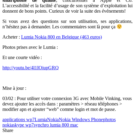
smartphone de qualité
, concurrentiel à Apple et Co.
L’accessibilité et la facilité d’usage de son système d’exploitation lui
donnent de bons points. Curieux de voir la suite des événements!
Si vous avez des questions sur son utilisation, ses applications,
n’hésitez pas à demander. Les commentaires sont là pour ça
Acheter :
Lumia Nokia 800 en Belgique (463 euros)
Photos prises avec le Lumia :
Et une courte vidéo :
http://youtu.be/4l1IOiupGRQ
Mise à jour :
03/02 : Pour utiliser votre connexion 3G avec Mobile Vinking, vous
devez ajouter les accès dans : paramètres > réseau téléphones >
modifier apn et ajouter “web” comme login et mot de passe.
applications wp7
Lumia
Nokia
Nokia Windows Phone
photos
nokia
skype wp7
synchro lumia 800 mac
Share