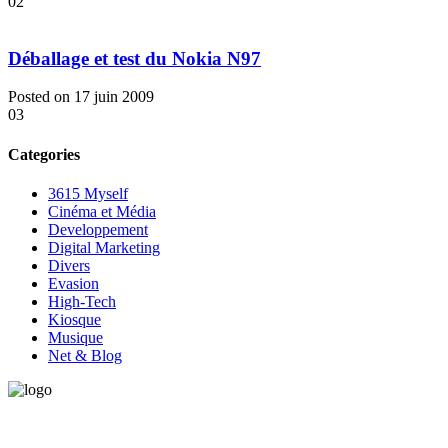
02
Déballage et test du Nokia N97
Posted on 17 juin 2009
03
Categories
3615 Myself
Cinéma et Média
Developpement
Digital Marketing
Divers
Evasion
High-Tech
Kiosque
Musique
Net & Blog
Vous avez besoin d'aide pour générer de la croissance ? Parlons-en
ensemble.