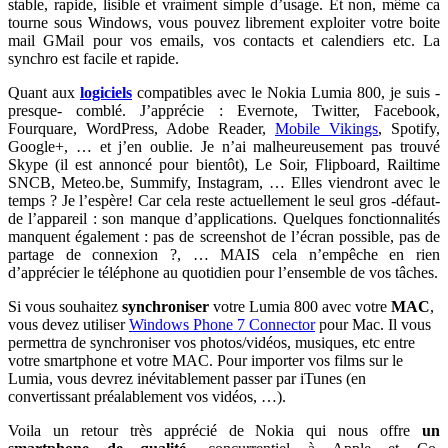
stable, rapide, lisible et vraiment simple d’usage. Et non, même ca
tourne sous Windows, vous pouvez librement exploiter votre boite
mail GMail pour vos emails, vos contacts et calendiers etc. La
synchro est facile et rapide.
Quant aux
logiciels
compatibles avec le Nokia Lumia 800, je suis -
presque- comblé. J’apprécie : Evernote, Twitter, Facebook,
Fourquare, WordPress, Adobe Reader,
Mobile Vikings
, Spotify,
Google+, … et j’en oublie. Je n’ai malheureusement pas trouvé
Skype (il est annoncé pour bientôt), Le Soir, Flipboard, Railtime
SNCB, Meteo.be, Summify, Instagram, … Elles viendront avec le
temps ? Je l’espère! Car cela reste actuellement le seul gros -défaut-
de l’appareil : son manque d’applications. Quelques fonctionnalités
manquent également : pas de screenshot de l’écran possible, pas de
partage de connexion ?, … MAIS cela n’empêche en rien
d’apprécier le téléphone au quotidien pour l’ensemble de vos tâches.
Si vous souhaitez
synchroniser
votre Lumia 800 avec votre
MAC
,
vous devez utiliser
Windows Phone 7 Connector
pour Mac. Il vous
permettra de synchroniser vos photos/vidéos, musiques, etc entre
votre smartphone et votre MAC. Pour importer vos films sur le
Lumia, vous devrez inévitablement passer par iTunes (en
convertissant préalablement vos vidéos, …).
Voila un retour très apprécié de Nokia qui nous offre
un