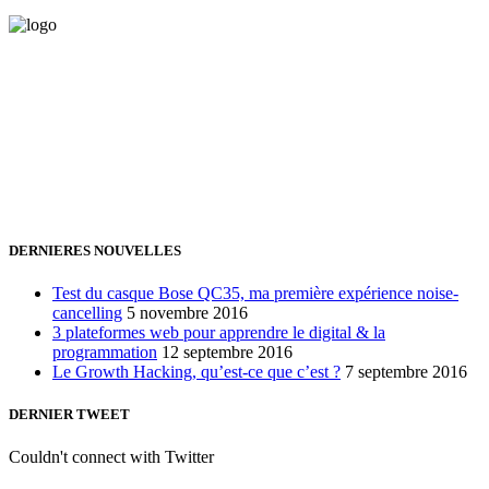
Vous avez besoin d'aide pour générer de la croissance ? Parlons-en
ensemble.
+32 491 166 863
Bruxelles, Belgique
24h/24 7j/7 (par mail ;))
DERNIERES NOUVELLES
Test du casque Bose QC35, ma première expérience noise-
cancelling
5 novembre 2016
3 plateformes web pour apprendre le digital & la
programmation
12 septembre 2016
Le Growth Hacking, qu’est-ce que c’est ?
7 septembre 2016
DERNIER TWEET
Couldn't connect with Twitter